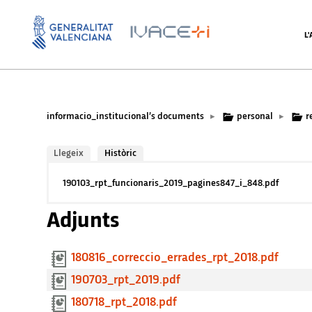
L
informacio_institucional’s documents
personal
r
▸
▸
Llegeix
Històric
190103_rpt_funcionaris_2019_pagines847_i_848.pdf
Adjunts
180816_correccio_errades_rpt_2018.pdf
190703_rpt_2019.pdf
180718_rpt_2018.pdf