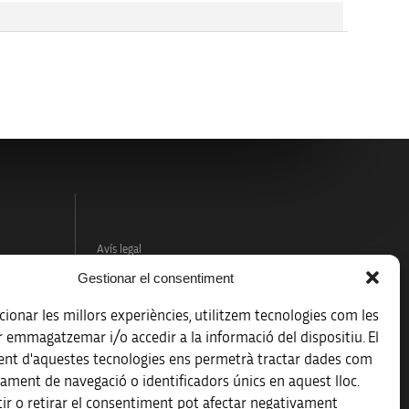
Avís legal
Gestionar el consentiment
Política de protecció de dades
ionar les millors experiències, utilitzem tecnologies com les
Registre d’activitats de tractament
r emmagatzemar i/o accedir a la informació del dispositiu. El
nt d'aquestes tecnologies ens permetrà tractar dades com
Accessibilitat
ament de navegació o identificadors únics en aquest lloc.
ir o retirar el consentiment pot afectar negativament
Mapa web