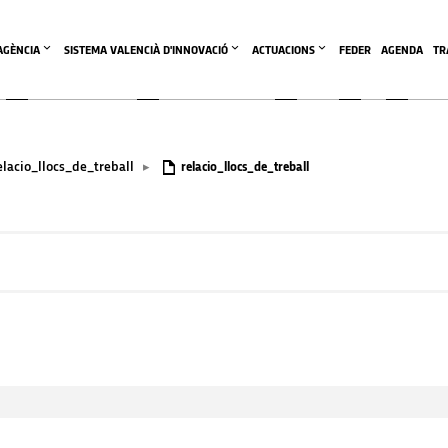
'AGÈNCIA
SISTEMA VALENCIÀ D'INNOVACIÓ
ACTUACIONS
FEDER
AGENDA
TR
elacio_llocs_de_treball
▸
relacio_llocs_de_treball