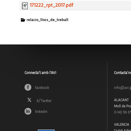
171222_rpt_2017.pdf
relacio_llocs_de_treball
Connecta’t amb l’AVI
Contacta’n
facebook
info@avi.g
ALACANT
Moll de Pon
linkedin
(+34)
96 6
VALENCIA
Ciutat Admi