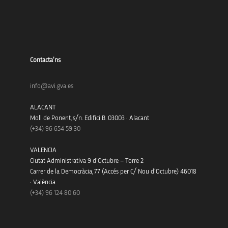
Contacta’ns
info@avi.gva.es
ALACANT
Moll de Ponent, s/n. Edifici B. 03003 · Alacant
(+34)
96 654 59 30
VALENCIA
Ciutat Administrativa 9 d’Octubre – Torre 2
Carrer de la Democràcia, 77 (Accés per C/ Nou d’Octubre) 46018
· València
(+34) 96 124 80 60