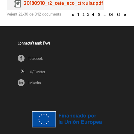
20180910_r2_ceie_eco_circular.pdf
3
…
Veient 21-30 de 342 documents
«
1
2
4
5
34
35
»
Connecta’t amb l’AVI
facebook
linkedin