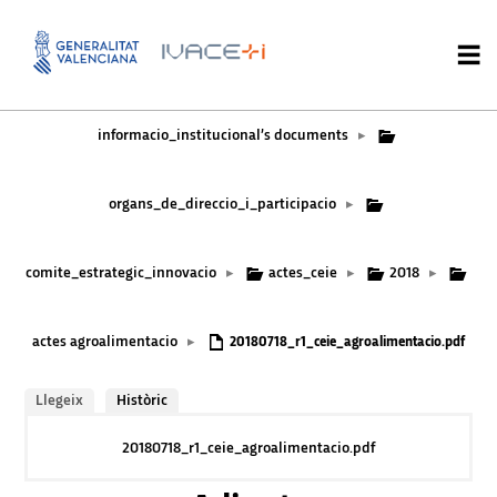
informacio_institucional’s documents
▸
organs_de_direccio_i_participacio
▸
comite_estrategic_innovacio
actes_ceie
2018
▸
▸
▸
actes agroalimentacio
▸
20180718_r1_ceie_agroalimentacio.pdf
Llegeix
Històric
20180718_r1_ceie_agroalimentacio.pdf