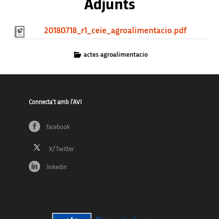
Adjunts
20180718_r1_ceie_agroalimentacio.pdf
actes agroalimentacio
Connecta’t amb l’AVI
facebook
linkedin