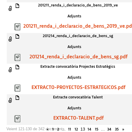
201211_renda_i_declaracio_de_bens_2019_ve
Adjunts
201211_renda_i_declaracio_de_bens_2019_ve.pd
201214_renda_i_declaracio_de_bens_sg
Adjunts
201214_renda_i_declaracio_de_bens_sg.pdf
Extracte convocatòria Projectes Estratègics
Adjunts
EXTRACTO-PROYECTOS-ESTRATEGICOS.pdf
Extracte convocatòria Talent
Adjunts
EXTRACTO-TALENT.pdf
…
13
…
Veient 121-130 de 342 documents
«
1
2
11
12
14
15
34
35
»