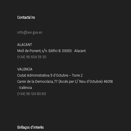
Contacta’ns
info@avi.gva.es
ALACANT
Moll de Ponent, s/n. Edifici B. 03003 · Alacant
(+34)
96 654 59 30
VALENCIA
Ciutat Administrativa 9 d’Octubre – Torre 2
Carrer de la Democràcia, 77 (Accés per C/ Nou d’Octubre) 46018
· València
(+34) 96 124 80 60
Enllaços d’interès