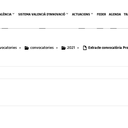
'AGÈNCIA
SISTEMA VALENCIÀ D'INNOVACIÓ
ACTUACIONS
FEDER
AGENDA
TR
vocatories
convocatories
2021
▸
▸
▸
Extracte convocatòria Proj