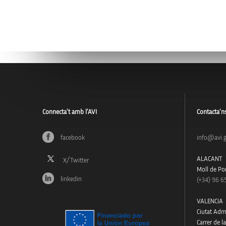
Connecta’t amb l’AVI
Contacta’n
facebook
info@avi.g
ALACANT
Moll de Pon
linkedin
(+34)
96 6
VALENCIA
Ciutat Admi
Carrer de l