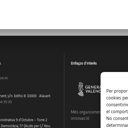
s
Enllaços d’interès
va.es
Per proporc
ent, s/n. Edifici B. 03003 · Alacant
cookies pe
54 59 30
consentime
el comport
Més organismes de suport a la
No consent
innovació
nistrativa 9 d’Octubre – Torre 2
determinad
a Democràcia, 77 (Accés per C/ Nou