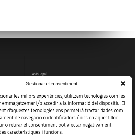
Avís legal
Gestionar el consentiment
Política de protecció de dades
ionar les millors experiències, utilitzem tecnologies com les
Registre d’activitats de tractament
r emmagatzemar i/o accedir a la informació del dispositiu. El
nt d'aquestes tecnologies ens permetrà tractar dades com
Accessibilitat
ament de navegació o identificadors únics en aquest lloc.
ir o retirar el consentiment pot afectar negativament
Mapa web
es característiques i funcions.