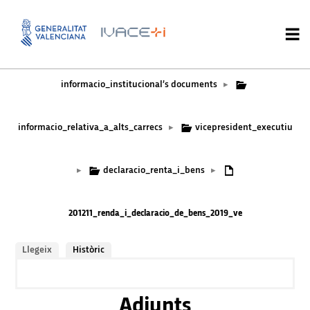
informacio_institucional’s documents
▸
informacio_relativa_a_alts_carrecs
vicepresident_executiu
▸
declaracio_renta_i_bens
▸
▸
201211_renda_i_declaracio_de_bens_2019_ve
Llegeix
Històric
Adjunts