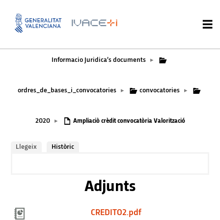
Informacio Juridica’s documents
▸
ordres_de_bases_i_convocatories
convocatories
▸
▸
2020
▸
Ampliaciò crèdit convocatòria Valorització
Llegeix
Històric
Adjunts
CREDITO2.pdf