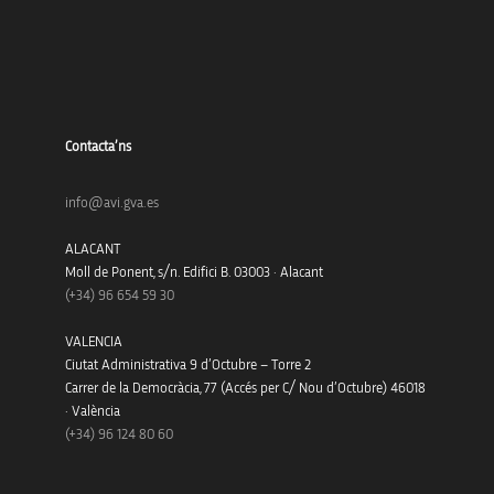
Contacta’ns
info@avi.gva.es
ALACANT
Moll de Ponent, s/n. Edifici B. 03003 · Alacant
(+34)
96 654 59 30
VALENCIA
Ciutat Administrativa 9 d’Octubre – Torre 2
Carrer de la Democràcia, 77 (Accés per C/ Nou d’Octubre) 46018
· València
(+34) 96 124 80 60