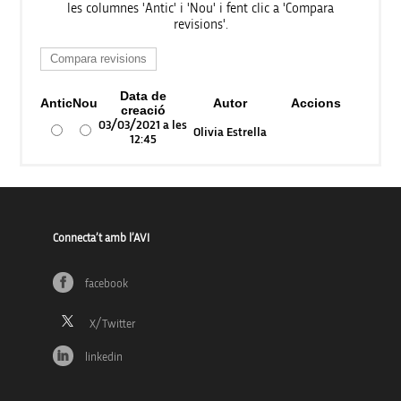
les columnes 'Antic' i 'Nou' i fent clic a 'Compara
revisions'.
Data de
Antic
Nou
Autor
Accions
creació
03/03/2021 a les
Olivia Estrella
12:45
Connecta’t amb l’AVI
facebook
linkedin