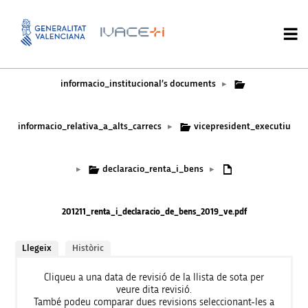
informacio_institucional’s documents
▸
informacio_relativa_a_alts_carrecs
vicepresident_executiu
▸
declaracio_renta_i_bens
▸
▸
201211_renta_i_declaracio_de_bens_2019_ve.pdf
Llegeix
Històric
Cliqueu a una data de revisió de la llista de sota per
veure dita revisió.
També podeu comparar dues revisions seleccionant-les a