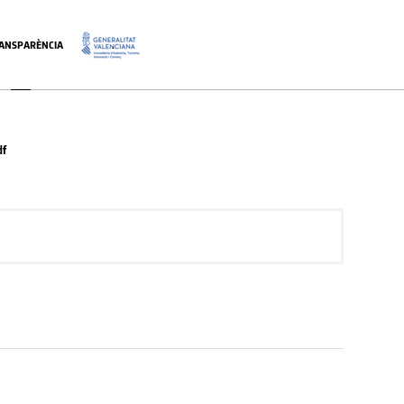
ANSPARÈNCIA
.
df