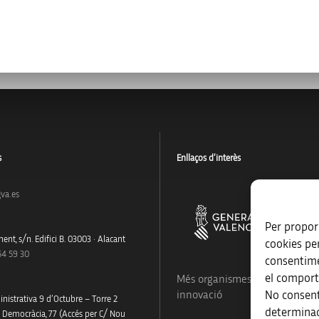
s
Enllaços d’interès
va.es
Per proporc
ent, s/n. Edifici B. 03003 · Alacant
cookies pe
54 59 30
consentime
el comport
Més organismes de suport a la
No consent
innovació
nistrativa 9 d’Octubre – Torre 2
determinad
a Democràcia, 77 (Accés per C/ Nou