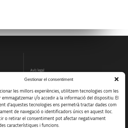
Avís legal
Gestionar el consentiment
Política de protecció de dades
ionar les millors experiències, utilitzem tecnologies com les
Registre d’activitats de tractament
r emmagatzemar i/o accedir a la informació del dispositiu. El
nt d'aquestes tecnologies ens permetrà tractar dades com
Accessibilitat
ament de navegació o identificadors únics en aquest lloc.
ir o retirar el consentiment pot afectar negativament
Mapa web
es característiques i funcions.