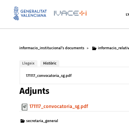
L
informacio_institucional’s documents
informacio_relati
▸
Llegeix
Històric
171117_convocatoria_sg.pdf
Adjunts
171117_convocatoria_sg.pdf
secretaria_general