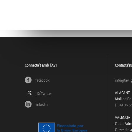
Connecta’t amb l’AVI
Contacta’n
facebook
info@avi.g
ALACANT
Moll de Pon
linkedin
(+34)
96 6
VALENCIA
Ciutat Admi
Carrer de l