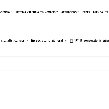
'AGÈNCIA
SISTEMA VALENCIÀ D'INNOVACIÓ
ACTUACIONS
FEDER
AGENDA
TR
va_a_alts_carrecs
secretaria_general
▸
▸
171117_convocatoria_sg.p