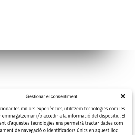
Avís legal
Gestionar el consentiment
Política de protecció de dades
ionar les millors experiències, utilitzem tecnologies com les
Registre d’activitats de tractament
r emmagatzemar i/o accedir a la informació del dispositiu. El
nt d'aquestes tecnologies ens permetrà tractar dades com
Accessibilitat
ament de navegació o identificadors únics en aquest lloc.