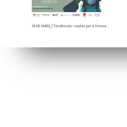
18 DE MARÇ | Tendències i reptes per a innova...
Connecta’t amb l’AVI
Contacta’n
facebook
info@avi.g
ALACANT
Moll de Pon
linkedin
(+34)
96 6
VALENCIA