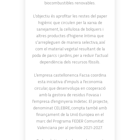
biocombustibles renovables.
L’objectiu és aprofitar les restes del paper
higiènic que circulen per la xarxa de
sanejament, la cel·lulosa de bolquers i
altres productes d’higiene íntima que
s’arrepleguen de manera selectiva, així
com el material vegetal resultant de la
poda de parcs i jardins, per a reduir l’actual
dependència dels recursos fòssils.
L’empresa castellonenca Facsa coordina
esta iniciativa d’impuls a l’economia
circular, que desenvolupa en cooperació
amb la gestora de residus Fovasa i
l’empresa d’enginyeria Indetec. El projecte,
denominat CELEBRE, compta també amb
finançament de la Unió Europea en el
marc del Programa FEDER Comunitat
Valenciana per al període 2021-2027.