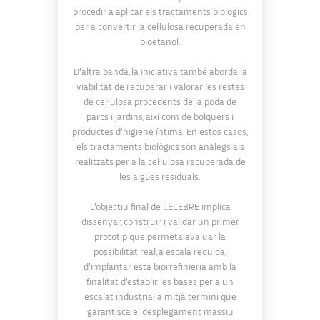
procedir a aplicar els tractaments biològics
per a convertir la cel·lulosa recuperada en
bioetanol.
D’altra banda, la iniciativa també aborda la
viabilitat de recuperar i valorar les restes
de cel·lulosa procedents de la poda de
parcs i jardins, així com de bolquers i
productes d’higiene íntima. En estos casos,
els tractaments biològics són anàlegs als
realitzats per a la cel·lulosa recuperada de
les aigües residuals.
L’objectiu final de CELEBRE implica
dissenyar, construir i validar un primer
prototip que permeta avaluar la
possibilitat real, a escala reduïda,
d’implantar esta biorrefinieria amb la
finalitat d’establir les bases per a un
escalat industrial a mitjà termini que
garantisca el desplegament massiu