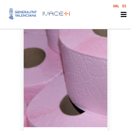
VAL
ES