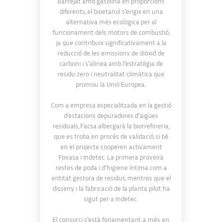
Barrejat amb gasolina en proporcions
diferents, el bioetanol s’erigix en una
alternativa més ecològica per al
funcionament dels motors de combustió,
ja que contribuïx significativament a la
reducció de les emissions de diòxid de
carboni i s’alinea amb l’estratègia de
residu zero i neutralitat climàtica que
promou la Unió Europea.
Com a empresa especialitzada en la gestió
d’estacions depuradores d’aigües
residuals, Facsa albergarà la biorrefineria,
que es troba en procés de validació, si bé
en el projecte cooperen activament
Fovasa i Indetec. La primera proveirà
restes de poda i d’higiene íntima com a
entitat gestora de residus, mentres que el
disseny i la fabricació de la planta pilot ha
sigut per a Indetec.
El consorci s’està fonamentant, a més, en