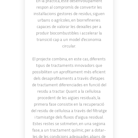
En la pràctica, este desenvolupament
respon al compromís de convertir les
instal·lacions gestores de residus, siguen
urbans o agrícoles, en biorrefineries
capaces de valorar les deixalles per a
produir biocombustibles i accelerar la
transició cap a un model d’economia
circular.
El projecte combina, en este cas, diferents
tipus de tractaments innovadors que
possibiliten un aprofitament més eficient
dels desaprofitaments a través d’etapes
de tractament diferenciades en funció del
residu a tractar. Quant a la cel·lulosa
procedent de les aigües residuals, la
primera fase consistix en la recuperació
del residu de cel·lulosa a través del filtratge
i tamisatge dels fluxos d’aigua residual.
Estes restes se sotmeten, en una segona
fase, a un tractament químic, per a dotar-
les de les condicions adequades abans de