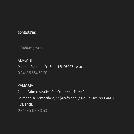
Contacta’ns
info@avi.gva.es
ALACANT
Moll de Ponent, s/n. Edifici B. 03003 · Alacant
(+34)
96 654 59 30
VALENCIA
Ciutat Administrativa 9 d’Octubre – Torre 2
Carrer de la Democràcia, 77 (Accés per C/ Nou d’Octubre) 46018
· València
(+34) 96 124 80 60