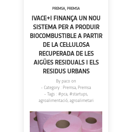
,
PREMSA
PREMSA
IVACE+I FINANÇA UN NOU
SISTEMA PER A PRODUIR
BIOCOMBUSTIBLE A PARTIR
DE LA CEL·LULOSA
RECUPERADA DE LES
AIGÜES RESIDUALS I ELS
RESIDUS URBANS
By
paco
on
- Category :
Premsa
,
Premsa
- Tags :
#pca
,
#startups
,
agroalimentació
,
agroalimetari