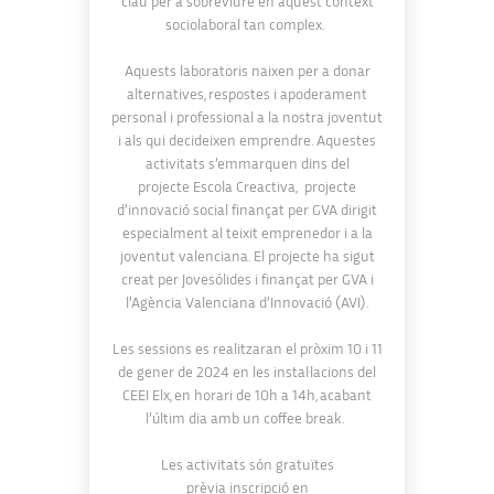
clau per a sobreviure en aquest context
sociolaboral tan complex.
Aquests laboratoris naixen per a donar
alternatives, respostes i apoderament
personal i professional a la nostra joventut
i als qui decideixen emprendre. Aquestes
activitats s’emmarquen dins del
projecte Escola Creactiva, projecte
d’innovació social finançat per GVA dirigit
especialment al teixit emprenedor i a la
joventut valenciana. El projecte ha sigut
creat per Jovesólides i finançat per GVA i
l’Agència Valenciana d’Innovació (AVI).
Les sessions es realitzaran el pròxim 10 i 11
de gener de 2024 en les instal·lacions del
CEEI Elx, en horari de 10h a 14h, acabant
l’últim dia amb un coffee break.
Les activitats són gratuïtes
prèvia inscripció en