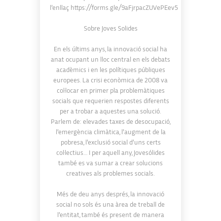
l’enllaç https://forms.gle/9aFjrpacZUVePEev5
Sobre Joves Solides
En els últims anys, la innovació social ha
anat ocupant un lloc central en els debats
acadèmics i en les polítiques públiques
europees. La crisi econòmica de 2008 va
col·locar en primer pla problemàtiques
socials que requerien respostes diferents
per a trobar a aquestes una solució.
Parlem de: elevades taxes de desocupació,
l’emergència climàtica, l’augment de la
pobresa, l’exclusió social d’uns certs
col·lectius… I per aquell any, Jovesólides
també es va sumar a crear solucions
creatives als problemes socials.
Més de deu anys després, la innovació
social no sols és una àrea de treball de
l’entitat, també és present de manera