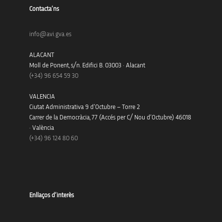
Contacta’ns
info@avi.gva.es
ALACANT
Moll de Ponent, s/n. Edifici B. 03003 · Alacant
(+34)
96 654 59 30
VALENCIA
Ciutat Administrativa 9 d’Octubre – Torre 2
Carrer de la Democràcia, 77 (Accés per C/ Nou d’Octubre) 46018
· València
(+34) 96 124 80 60
Enllaços d’interès