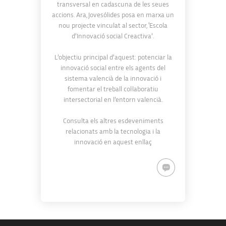
transversal en cadascuna de les seues
accions. Ara, Jovesólides posa en marxa un
nou projecte vinculat al sector, ‘
Escola
d’Innovació social Creactiva
’.
L’objectiu principal d’aquest: potenciar la
innovació social entre els agents del
sistema valencià de la innovació i
fomentar el treball col·laboratiu
intersectorial en l’entorn valencià.
Consulta els altres esdeveniments
relacionats amb la tecnologia i la
innovació en aquest
enllaç