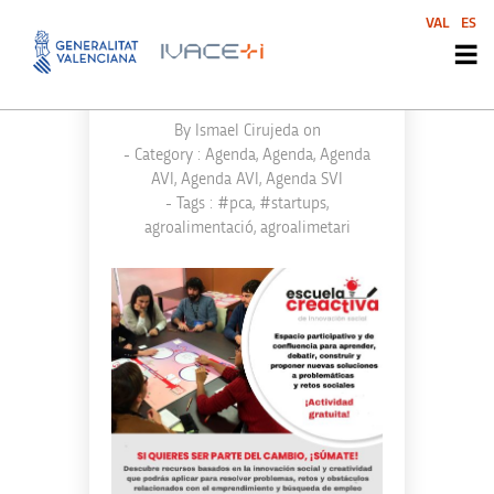
VAL
ES
10 I 11 DE GENER | ESCOLA
CREATIVA D’INNOVACIÓ
SOCIAL
By
Ismael Cirujeda
on
- Category :
Agenda
,
Agenda
,
Agenda
AVI
,
Agenda AVI
,
Agenda SVI
- Tags :
#pca
,
#startups
,
agroalimentació
,
agroalimetari