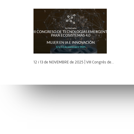
12 i 13 de NOVEMBRE de 2025 | VIII Congrés de...
Connecta’t amb l’AVI
Contacta’n
facebook
info@avi.g