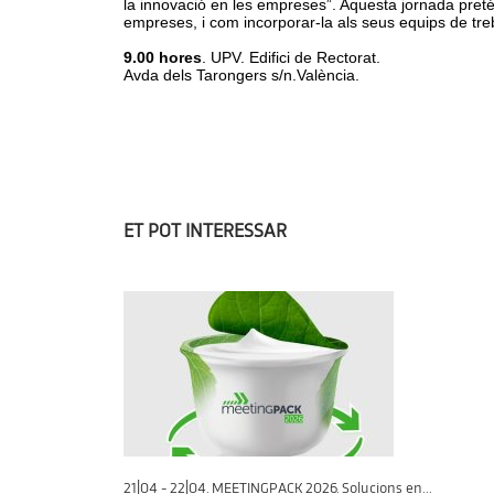
la innovació en les empreses”. Aquesta jornada pretén
empreses, i com incorporar-la als seus equips de treb
9.00 hores
. UPV. Edifici de Rectorat.
Avda dels Tarongers s/n.València.
ET POT INTERESSAR
21|04 - 22|04. MEETINGPACK 2026. Solucions en...