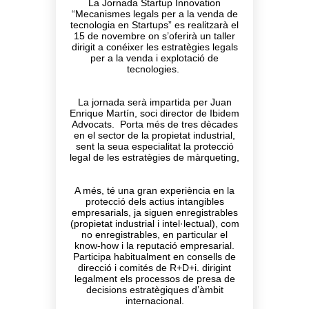
La Jornada Startup Innovation
“Mecanismes legals per a la venda de
tecnologia en Startups” es realitzarà el
15 de novembre on s’oferirà un taller
dirigit a conéixer les estratègies legals
per a la venda i explotació de
tecnologies.
La jornada serà impartida per Juan
Enrique Martín, soci director de Ibidem
Advocats. Porta més de tres dècades
en el sector de la propietat industrial,
sent la seua especialitat la protecció
legal de les estratègies de màrqueting,
A més, té una gran experiència en la
protecció dels actius intangibles
empresarials, ja siguen enregistrables
(propietat industrial i intel·lectual), com
no enregistrables, en particular el
know-how i la reputació empresarial.
Participa habitualment en consells de
direcció i comités de R+D+i. dirigint
legalment els processos de presa de
decisions estratègiques d’àmbit
internacional.