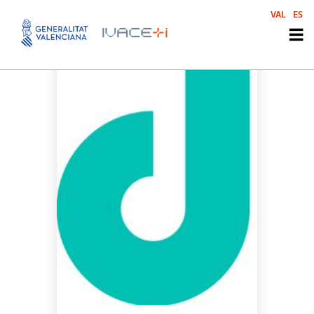
VAL
ES