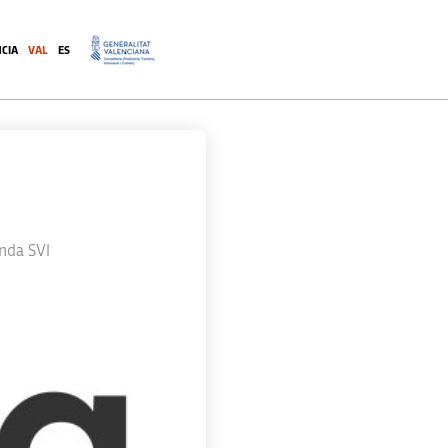
CIA
VAL
ES
.
nda SVI