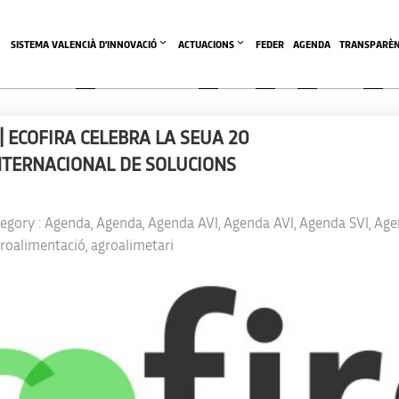
SISTEMA VALENCIÀ D'INNOVACIÓ
ACTUACIONS
FEDER
AGENDA
TRANSPARÈN
| ECOFIRA CELEBRA LA SEUA 20
INTERNACIONAL DE SOLUCIONS
tegory :
Agenda
,
Agenda
,
Agenda AVI
,
Agenda AVI
,
Agenda SVI
,
Age
roalimentació
,
agroalimetari