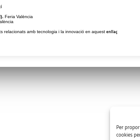
cí
l).
Feria València
alència
s relacionats amb tecnologia i la innovació en aquest
enllaç
s
Enllaços d’interès
va.es
Per proporc
ent, s/n. Edifici B. 03003 · Alacant
cookies pe
54 59 30