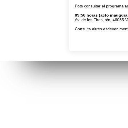
Pots consultar el programa
a
09:50 horas (acto inaugura
Av. de les Fires, s/n, 46035 V
Consulta altres esdeveniment
Connecta’t amb l’AVI
Contacta’n
facebook
info@avi.g
ALACANT
Moll de Pon
linkedin
(+34)
96 6