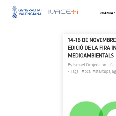
L'AGÈNCIA
14-16 DE NOVEMBRE
EDICIÓ DE LA FIRA 
MEDIOAMBIENTALS
By
Ismael Cirujeda
on
- Ca
- Tags :
#pca
,
#startups
,
ag