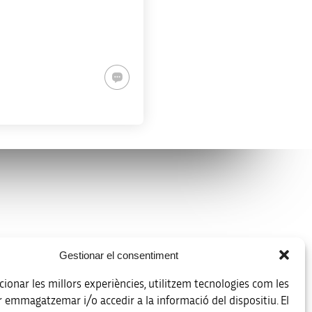
Avís legal
Gestionar el consentiment
Política de protecció de dades
ionar les millors experiències, utilitzem tecnologies com les
Registre d’activitats de tractament
r emmagatzemar i/o accedir a la informació del dispositiu. El