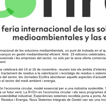
nacional de les solucions mediambientals, un punt de trobada en el 
 avanços en gestió mediambiental eficient. Amb 19 edicions celebrades,
essionals i les empreses del sector, no sols per la seva oferta comercia
ment.
 celebrarà del 14 al 16 de novembre, reuneix tots els àmbits d’interès
 i tractament de residus a la valorització i reciclatge de residus o siste
s del sector, les Jornades Ecofira abordaran aquells aspectes d’actualitat
 el sector del medi ambient i energia.
n l’economia circular, model essencial per a una indústria sostenible, S
a un futur verd, La R+D+i en l’economia circular i els seus programes 
sostenibilitat industrial, Experiències sistemes recollida porta a porta, A
 Residus i Energia, Nous Sistemes Integrats de Gestió van ser una mo