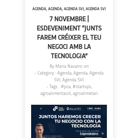
,
,
,
AGENDA
AGENDA
AGENDA SVI
AGENDA SVI
7 NOVEMBRE |
ESDEVENIMENT “JUNTS
FAREM CRÉIXER EL TEU
NEGOCI AMB LA
TECNOLOGIA”
By
Maria Navarro
on
- Category :
Agenda
,
Agenda
,
Agenda
SVI
,
Agenda SVI
- Tags :
#pca
,
#startups
,
agroalimentació
,
agroalimetari