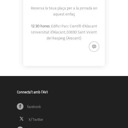
Reserva la teua plaça per a la jornada en
aquest
enllaç
12:30 hores.
Edifici Parc
Científi d’Alacant
Universitat d’Alacant, 03690 Sant Vicent
del Raspeig (Alacant)
Connecta’t amb l’AVI
facebook