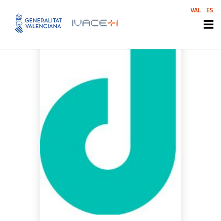
VAL
ES