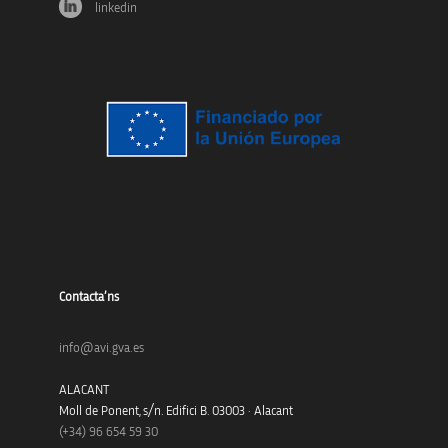
linkedin
Contacta’ns
info@avi.gva.es
ALACANT
Moll de Ponent, s/n. Edifici B. 03003 · Alacant
(+34)
96 654 59 30