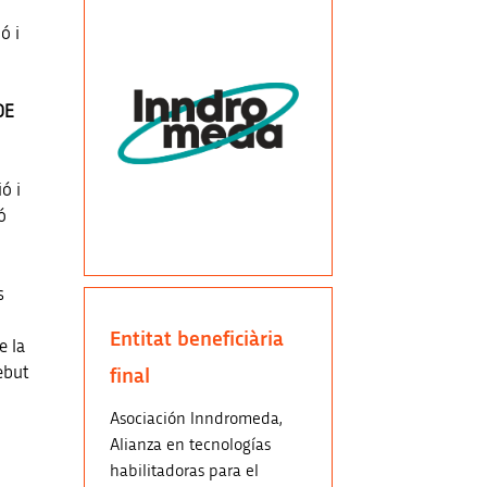
ó i
DE
ó i
ó
s
Entitat beneficiària
e la
cebut
final
Asociación Inndromeda,
Alianza en tecnologías
habilitadoras para el