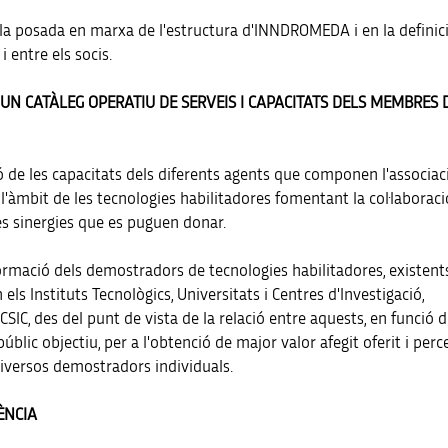
la posada en marxa de l'estructura d'INNDROMEDA i en la definici
 entre els socis.
 D'UN CATÀLEG OPERATIU DE SERVEIS I CAPACITATS DELS MEMBRES 
ó de les capacitats dels diferents agents que componen l'associaci
 l'àmbit de les tecnologies habilitadores fomentant la col·laboraci
les sinergies que es puguen donar.
formació dels demostradors de tecnologies habilitadores, existent
ls Instituts Tecnològics, Universitats i Centres d'Investigació,
CSIC, des del punt de vista de la relació entre aquests, en funció d
úblic objectiu, per a l'obtenció de major valor afegit oferit i per
diversos demostradors individuals.
RÈNCIA