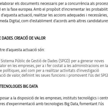
s elaborar els documents necessaris per a concurrència als proces
 en la fase europea. Amb el propòsit d'incrementar les probabilit
 d'aquesta actuació, realitzar les accions adequades i necessàries,
meda Digital, com d'establiment d'acords amb altres candidature
DE DADES. CREACIÓ DE VALOR
etre d'aquesta actuació són:
l Sistema Públic de Gestió de Dades (SPGD) per a generar noves
alor en les empreses, per a i fer costat a les administracions en l
e polítiques, així com per a realitzar activitats d'investigació
eació de valor, definint les seues funcions i promovent l'ús del SPG
 TECNOLOGIES BIG DATA
 posar a la disposició de les empreses, instituts tecnològics i cent
tures d'experimentació amb tecnologies Big Data, fomentant l'ús