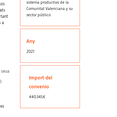
sistema productivo de la
sos
Comunitat
Valenciana y su
ats
sector público
 tant
s a
Any
2021
a seua
Import del
D.
convenio
440.345€
res