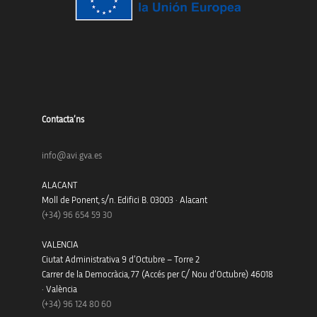
Contacta’ns
info@avi.gva.es
ALACANT
Moll de Ponent, s/n. Edifici B. 03003 · Alacant
(+34)
96 654 59 30
VALENCIA
Ciutat Administrativa 9 d’Octubre – Torre 2
Carrer de la Democràcia, 77 (Accés per C/ Nou d’Octubre) 46018
· València
(+34) 96 124 80 60