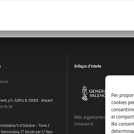
s
Enllaços d’interès
va.es
Per proporc
ent, s/n. Edifici B. 03003 · Alacant
cookies pe
54 59 30
consentime
el comport
Més organismes de suport a la
No consent
innovació
nistrativa 9 d’Octubre – Torre 2
determinad
a Democràcia, 77 (Accés per C/ Nou