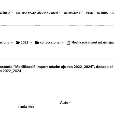
'AGÈNCIA
SISTEMA VALENCIÀ D'INNOVACIÓ
ACTUACIONS
FEDER
AGENDA
TR
ncions
2022
convocatoria
▸
▸
▸
Modificació import màxim aju
menada "Modificació import màxim ajudes 2022_2024", desada el 
des 2022_2024
Autor
Paula Rico