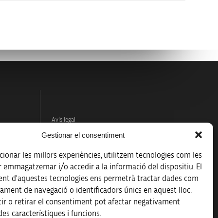
Avís legal
Gestionar el consentiment
Política de protecció de dades
ionar les millors experiències, utilitzem tecnologies com les
Registre d’activitats de tractament
r emmagatzemar i/o accedir a la informació del dispositiu. El
nt d'aquestes tecnologies ens permetrà tractar dades com
Accessibilitat
ament de navegació o identificadors únics en aquest lloc.
ir o retirar el consentiment pot afectar negativament
Mapa web
es característiques i funcions.