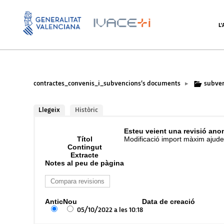
L
contractes_convenis_i_subvencions’s documents
subve
▸
Llegeix
Històric
Esteu veient una revisió ano
Títol
Modificació import màxim aju
Contingut
Extracte
Notes al peu de pàgina
Antic
Nou
Data de creació
05/10/2022 a les 10:18