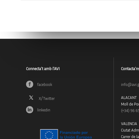
Connecta’t amb l’AVI
Contacta’n
facebook
info@avi.g
ALACANT
Moll de Pon
linkedin
(+34)
96 6
VALENCIA
Ciutat Admi
Carrer de l