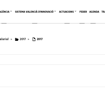
'AGÈNCIA
SISTEMA VALENCIÀ D'INNOVACIÓ
ACTUACIONS
FEDER
AGENDA
TR
larial
2017
▸
▸
2017