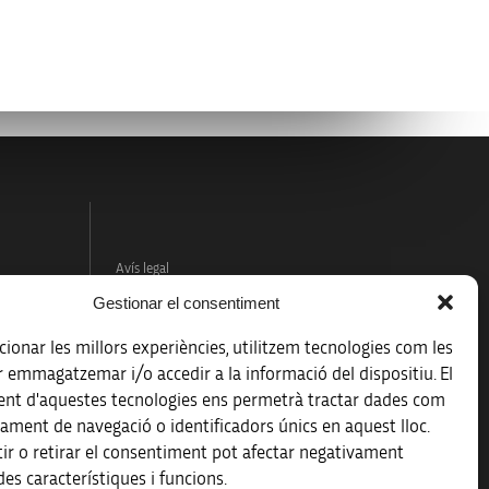
Avís legal
Gestionar el consentiment
Política de protecció de dades
ionar les millors experiències, utilitzem tecnologies com les
Registre d’activitats de tractament
r emmagatzemar i/o accedir a la informació del dispositiu. El
nt d'aquestes tecnologies ens permetrà tractar dades com
Accessibilitat
ament de navegació o identificadors únics en aquest lloc.
ir o retirar el consentiment pot afectar negativament
Mapa web
es característiques i funcions.