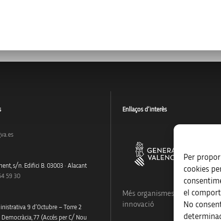
s
Enllaços d’interès
va.es
Per proporc
ent, s/n. Edifici B. 03003 · Alacant
cookies pe
54 59 30
consentime
el comport
Més organismes de suport a la
No consent
innovació
nistrativa 9 d’Octubre – Torre 2
determinad
a Democràcia, 77 (Accés per C/ Nou