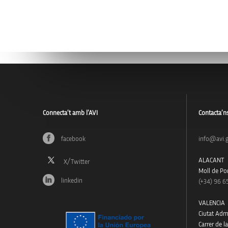
Connecta’t amb l’AVI
Contacta’n
facebook
info@avi.g
ALACANT
Moll de Pon
linkedin
(+34)
96 6
VALENCIA
Ciutat Admi
Carrer de l