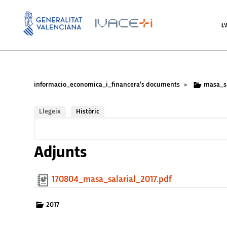
L
informacio_economica_i_financera’s documents
masa_sa
▸
Llegeix
Històric
Adjunts
170804_masa_salarial_2017.pdf
2017