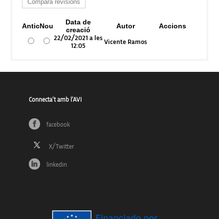
Data de
Antic
Nou
Autor
Accions
creació
22/02/2021 a les
Vicente Ramos
12:05
Connecta’t amb l’AVI
facebook
linkedin