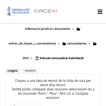
Informacio Juridica’s documents
▸
ordres_de_bases_i_convocatories
convocatories
▸
▸
2021
▸
Extracte convocatòria Valorització
Llegeix
Històric
Cliqueu a una data de revisió de la llista de sota per
veure dita revisió.
També podeu comparar dues revisions seleccionant-les a
les columnes 'Antic' i 'Nou' i fent clic a 'Compara
revisions'.