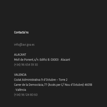
Contacta’ns
info@avi.gva.es
ALACANT
Moll de Ponent, s/n. Edifici B. 03003 · Alacant
(+34)
96 654 59 30
VALENCIA
Ciutat Administrativa 9 d’Octubre – Torre 2
Carrer de la Democràcia, 77 (Accés per C/ Nou d’Octubre) 46018
· València
(+34) 96 124 80 60