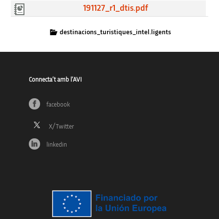
191127_r1_dtis.pdf
destinacions_turistiques_intel.ligents
Connecta’t amb l’AVI
facebook
linkedin