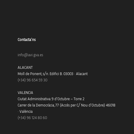
Contacta’ns
info@avi.gva.es
ALACANT
Moll de Ponent, s/n. Edifici B. 03003 · Alacant
(+34)
96 654 59 30
VALENCIA
Ciutat Administrativa 9 d’Octubre – Torre 2
Carrer de la Democràcia, 77 (Accés per C/ Nou d’Octubre) 46018
· València
(+34) 96 124 80 60