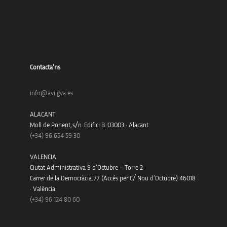
Contacta’ns
info@avi.gva.es
ALACANT
Moll de Ponent, s/n. Edifici B. 03003 · Alacant
(+34)
96 654 59 30
VALENCIA
Ciutat Administrativa 9 d’Octubre – Torre 2
Carrer de la Democràcia, 77 (Accés per C/ Nou d’Octubre) 46018
· València
(+34) 96 124 80 60