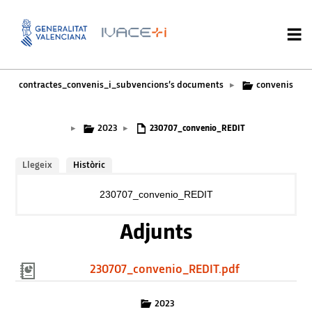
contractes_convenis_i_subvencions’s documents
convenis
▸
2023
▸
▸
230707_convenio_REDIT
Llegeix
Històric
230707_convenio_REDIT
Adjunts
230707_convenio_REDIT.pdf
2023