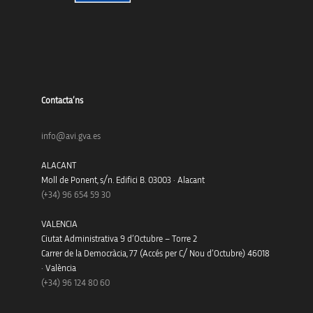
Contacta’ns
info@avi.gva.es
ALACANT
Moll de Ponent, s/n. Edifici B. 03003 · Alacant
(+34)
96 654 59 30
VALENCIA
Ciutat Administrativa 9 d’Octubre – Torre 2
Carrer de la Democràcia, 77 (Accés per C/ Nou d’Octubre) 46018
· València
(+34) 96 124 80 60