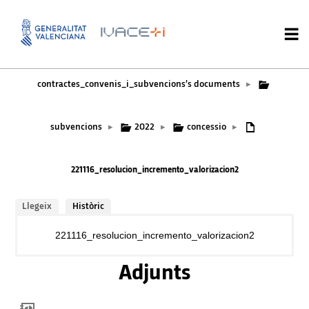
contractes_convenis_i_subvencions’s documents
▸
subvencions
2022
concessio
▸
▸
▸
221116_resolucion_incremento_valorizacion2
Llegeix
Històric
221116_resolucion_incremento_valorizacion2
Adjunts