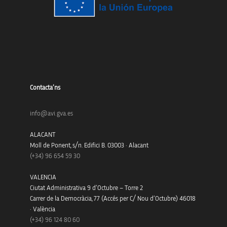
Contacta’ns
info@avi.gva.es
ALACANT
Moll de Ponent, s/n. Edifici B. 03003 · Alacant
(+34)
96 654 59 30
VALENCIA
Ciutat Administrativa 9 d’Octubre – Torre 2
Carrer de la Democràcia, 77 (Accés per C/ Nou d’Octubre) 46018
· València
(+34) 96 124 80 60