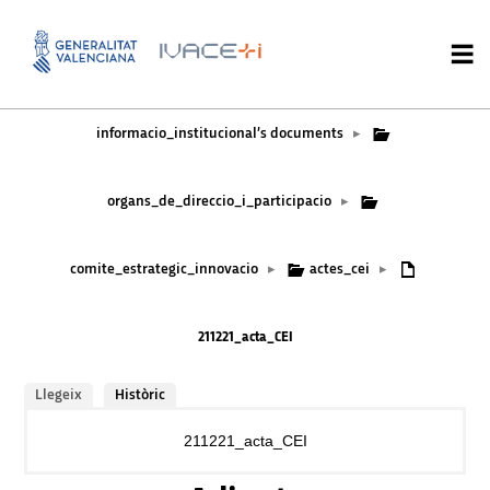
informacio_institucional’s documents
▸
organs_de_direccio_i_participacio
▸
comite_estrategic_innovacio
actes_cei
▸
▸
211221_acta_CEI
Llegeix
Històric
211221_acta_CEI