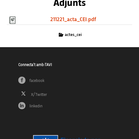
Adjunts
211221_acta_CEI.pdf
actes_cei
Connecta’t amb l’AVI
facebook
linkedin