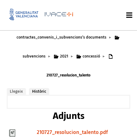
contractes_convenis_i_subvencions’s documents
▸
subvencions
2021
concessió
▸
▸
▸
210727_resolucion_talento
Llegeix
Històric
Adjunts
210727_resolucion_talento.pdf