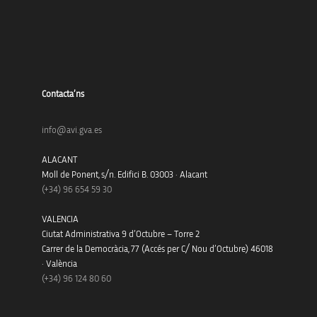
Contacta’ns
info@avi.gva.es
ALACANT
Moll de Ponent, s/n. Edifici B. 03003 · Alacant
(+34)
96 654 59 30
VALENCIA
Ciutat Administrativa 9 d’Octubre – Torre 2
Carrer de la Democràcia, 77 (Accés per C/ Nou d’Octubre) 46018
· València
(+34) 96 124 80 60