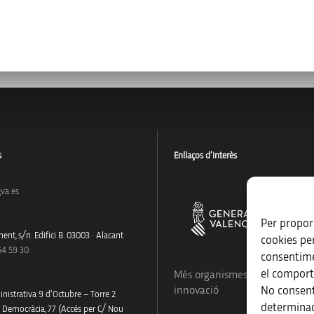
s
Enllaços d’interès
va.es
Per proporc
ent, s/n. Edifici B. 03003 · Alacant
cookies pe
54 59 30
consentime
el comport
Més organismes de suport a la
No consent
innovació
nistrativa 9 d’Octubre – Torre 2
determinad
a Democràcia, 77 (Accés per C/ Nou