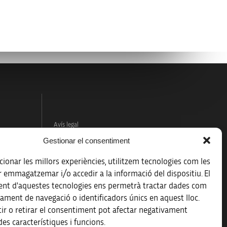
Avís legal
Gestionar el consentiment
Política de protecció de dades
ionar les millors experiències, utilitzem tecnologies com les
Registre d’activitats de tractament
r emmagatzemar i/o accedir a la informació del dispositiu. El
nt d'aquestes tecnologies ens permetrà tractar dades com
Accessibilitat
ament de navegació o identificadors únics en aquest lloc.
ir o retirar el consentiment pot afectar negativament
Mapa web
es característiques i funcions.