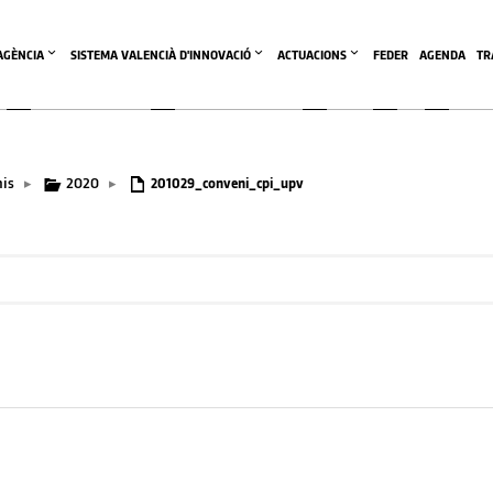
'AGÈNCIA
SISTEMA VALENCIÀ D'INNOVACIÓ
ACTUACIONS
FEDER
AGENDA
TR
is
2020
▸
▸
201029_conveni_cpi_upv