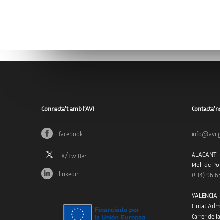
Connecta’t amb l’AVI
Contacta’n
facebook
info@avi.g
ALACANT
Moll de Pon
linkedin
(+34)
96 6
VALENCIA
Ciutat Admi
Carrer de l