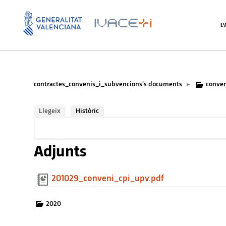
L
contractes_convenis_i_subvencions’s documents
conven
▸
Llegeix
Històric
Adjunts
201029_conveni_cpi_upv.pdf
2020