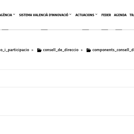
'AGÈNCIA
SISTEMA VALENCIÀ D'INNOVACIÓ
ACTUACIONS
FEDER
AGENDA
TR
o_i_participacio
consell_de_direccio
components_consell_de
▸
▸