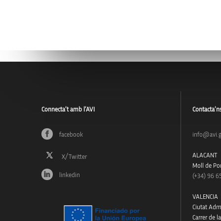
Connecta’t amb l’AVI
Contacta’n
facebook
info@avi.g
ALACANT
Moll de Pon
linkedin
(+34)
96 6
VALENCIA
Ciutat Admi
Carrer de l