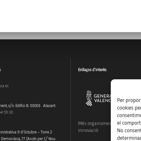
s
Enllaços d’interès
va.es
Per proporc
ent, s/n. Edifici B. 03003 · Alacant
cookies pe
54 59 30
consentime
el comport
Més organismes de suport a la
No consent
innovació
nistrativa 9 d’Octubre – Torre 2
determinad
a Democràcia, 77 (Accés per C/ Nou