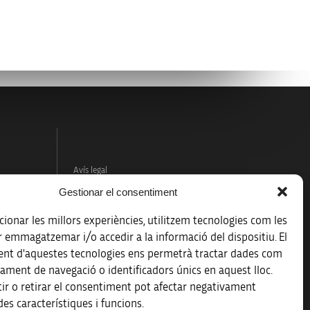
Avís legal
Gestionar el consentiment
Política de protecció de dades
ionar les millors experiències, utilitzem tecnologies com les
Registre d’activitats de tractament
r emmagatzemar i/o accedir a la informació del dispositiu. El
nt d'aquestes tecnologies ens permetrà tractar dades com
Accessibilitat
ament de navegació o identificadors únics en aquest lloc.
ir o retirar el consentiment pot afectar negativament
Mapa web
es característiques i funcions.