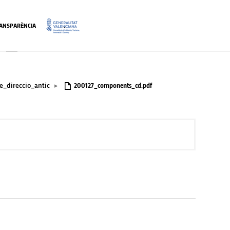
ANSPARÈNCIA
.
_direccio_antic
▸
200127_components_cd.pdf