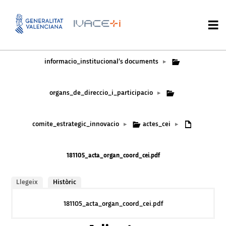
informacio_institucional’s documents
▸
organs_de_direccio_i_participacio
▸
comite_estrategic_innovacio
actes_cei
▸
▸
181105_acta_organ_coord_cei.pdf
Llegeix
Històric
181105_acta_organ_coord_cei.pdf