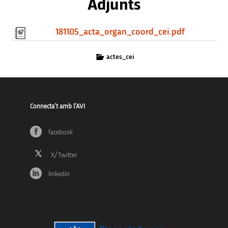
Adjunts
181105_acta_organ_coord_cei.pdf
actes_cei
Connecta’t amb l’AVI
facebook
linkedin