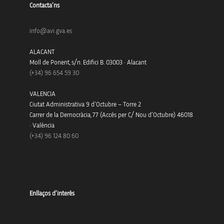
Contacta’ns
info@avi.gva.es
ALACANT
Moll de Ponent, s/n. Edifici B. 03003 · Alacant
(+34)
96 654 59 30
VALENCIA
Ciutat Administrativa 9 d’Octubre – Torre 2
Carrer de la Democràcia, 77 (Accés per C/ Nou d’Octubre) 46018
· València
(+34) 96 124 80 60
Enllaços d’interès