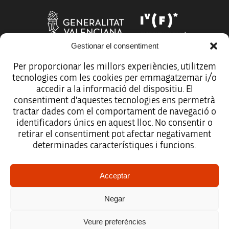
Gestionar el consentiment
Per proporcionar les millors experiències, utilitzem
tecnologies com les cookies per emmagatzemar i/o
Més organismes de suport a la innovació
accedir a la informació del dispositiu. El
consentiment d'aquestes tecnologies ens permetrà
tractar dades com el comportament de navegació o
identificadors únics en aquest lloc. No consentir o
retirar el consentiment pot afectar negativament
Avís legal
determinades característiques i funcions.
Política de protecció de dades
Acceptar
Registre d’activitats de tractament
Negar
Accessibilitat
Veure preferències
Mapa web