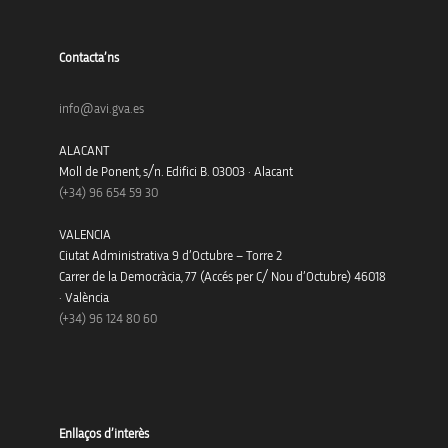
Contacta’ns
info@avi.gva.es
ALACANT
Moll de Ponent, s/n. Edifici B. 03003 · Alacant
(+34)
96 654 59 30
VALENCIA
Ciutat Administrativa 9 d’Octubre – Torre 2
Carrer de la Democràcia, 77 (Accés per C/ Nou d’Octubre) 46018
· València
(+34) 96 124 80 60
Enllaços d’interès