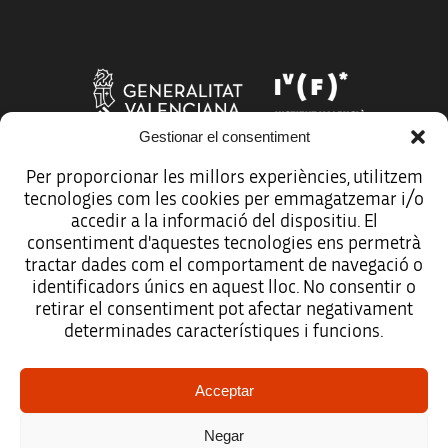
Gestionar el consentiment
Per proporcionar les millors experiències, utilitzem
tecnologies com les cookies per emmagatzemar i/o
Més organismes de suport a la innovació
accedir a la informació del dispositiu. El
consentiment d'aquestes tecnologies ens permetrà
tractar dades com el comportament de navegació o
identificadors únics en aquest lloc. No consentir o
retirar el consentiment pot afectar negativament
Avís legal
determinades característiques i funcions.
Política de protecció de dades
Acceptar
Registre d’activitats de tractament
Negar