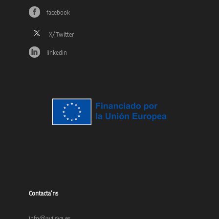
facebook
linkedin
Contacta’ns
info@avi.gva.es