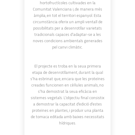
hortofructícoles cultivades en la
Comunitat Valenciana i, de manera més
àmplia, en tot el territori espanyol. Esta
circumstància oferix un ampli ventall de
possibilitats per a desenrotllar varietats
tradicionals capaces d’adaptar-se a les
noves condicions ambientals generades
pel canvi climàtic.
El projecte es troba en la seua primera
etapa de desenrotllament, durant la qual
s’ha esbrinat que, encara que les proteïnes
creades funcionen en cèl·lules animals, no
s’ha demostrat la seua eficàcia en
sistemes vegetals. L’objectiu final consistix
a demostrar la capacitat d’edició d’estes
proteïnes en plantes, i produir una planta
de tomaca editada amb baixes necessitats
hídriques.