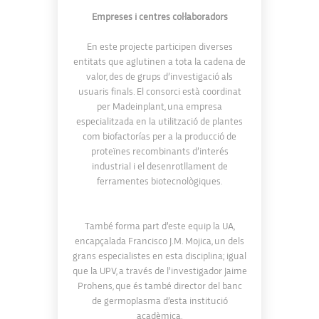
Empreses i centres col·laboradors
En este projecte participen diverses
entitats que aglutinen a tota la cadena de
valor, des de grups d’investigació als
usuaris finals. El consorci està coordinat
per Madeinplant, una empresa
especialitzada en la utilització de plantes
com biofactorías per a la producció de
proteïnes recombinants d’interés
industrial i el desenrotllament de
ferramentes biotecnològiques.
També forma part d’este equip la UA,
encapçalada Francisco J.M. Mojica, un dels
grans especialistes en esta disciplina; igual
que la UPV, a través de l’investigador Jaime
Prohens, que és també director del banc
de germoplasma d’esta institució
acadèmica.