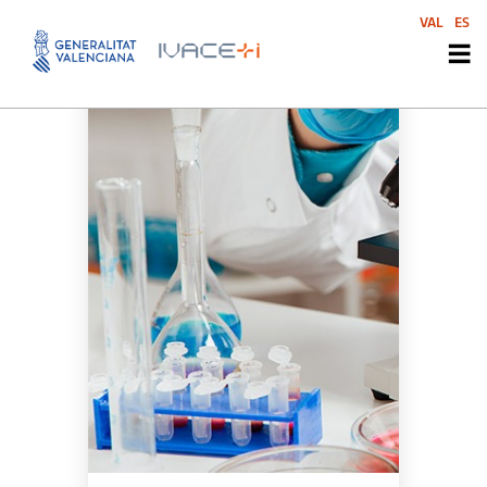
VAL
ES