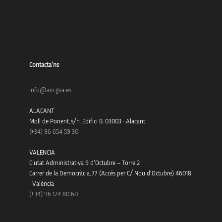
Contacta’ns
info@avi.gva.es
ALACANT
Moll de Ponent, s/n. Edifici B. 03003 · Alacant
(+34)
96 654 59 30
VALENCIA
Ciutat Administrativa 9 d’Octubre – Torre 2
Carrer de la Democràcia, 77 (Accés per C/ Nou d’Octubre) 46018
· València
(+34) 96 124 80 60