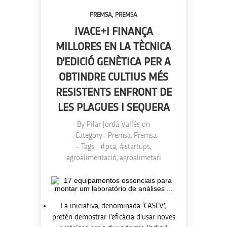
,
PREMSA
PREMSA
IVACE+I FINANÇA
MILLORES EN LA TÈCNICA
D’EDICIÓ GENÈTICA PER A
OBTINDRE CULTIUS MÉS
RESISTENTS ENFRONT DE
LES PLAGUES I SEQUERA
By
Pilar Jordá Vallés
on
- Category :
Premsa
,
Premsa
- Tags :
#pca
,
#startups
,
agroalimentació
,
agroalimetari
La iniciativa, denominada ‘CASCV’,
pretén demostrar l’eficàcia d’usar noves