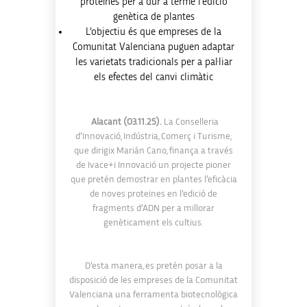
proteïnes per a dur a terme l’edició
genètica de plantes
L’objectiu és que empreses de la
Comunitat Valenciana puguen adaptar
les varietats tradicionals per a pal·liar
els efectes del canvi climàtic
Alacant (03.11.25).
La Conselleria
d’Innovació, Indústria, Comerç i Turisme,
que dirigix Marián Cano, finança a través
de Ivace+i Innovació un projecte pioner
que pretén demostrar en plantes l’eficàcia
de noves proteïnes en l’edició de
fragments d’ADN per a millorar
genèticament els cultius.
D’esta manera, es pretén posar a la
disposició de les empreses de la Comunitat
Valenciana una ferramenta biotecnològica