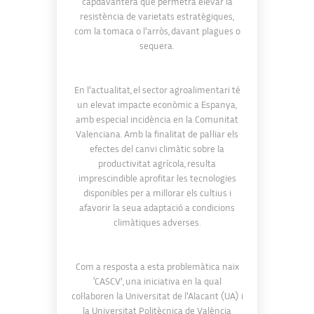
capdavantera que permetrà elevar la
resistència de varietats estratègiques,
com la tomaca o l’arròs, davant plagues o
sequera.
En l’actualitat, el sector agroalimentari té
un elevat impacte econòmic a Espanya,
amb especial incidència en la Comunitat
Valenciana. Amb la finalitat de pal·liar els
efectes del canvi climàtic sobre la
productivitat agrícola, resulta
imprescindible aprofitar les tecnologies
disponibles per a millorar els cultius i
afavorir la seua adaptació a condicions
climàtiques adverses.
Com a resposta a esta problemàtica naix
‘CASCV’, una iniciativa en la qual
col·laboren la Universitat de l’Alacant (UA) i
la Universitat Politècnica de València