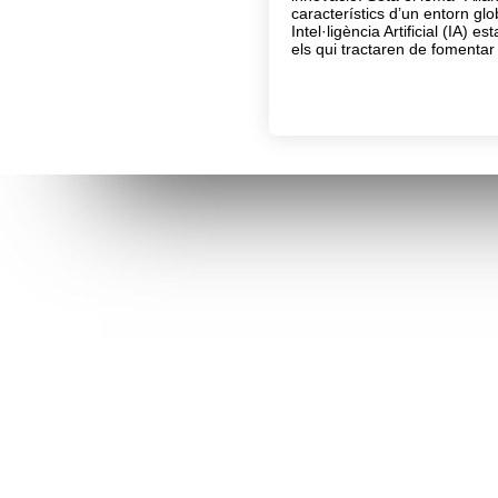
característics d’un entorn glob
Intel·ligència Artificial (IA)
els qui tractaren de fomentar
Connecta’t amb l’AVI
Contacta’n
facebook
info@avi.g
ALACANT
Moll de Pon
linkedin
(+34)
96 6
VALENCIA