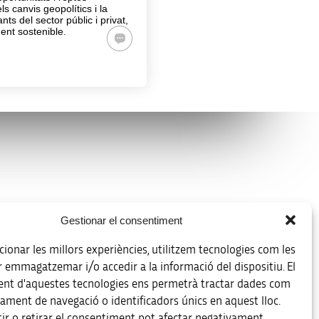
ls canvis geopolítics i la
ts del sector públic i privat,
ent sostenible.
Avís legal
Gestionar el consentiment
Política de protecció de dades
ionar les millors experiències, utilitzem tecnologies com les
Registre d’activitats de tractament
r emmagatzemar i/o accedir a la informació del dispositiu. El
nt d'aquestes tecnologies ens permetrà tractar dades com
Accessibilitat
ament de navegació o identificadors únics en aquest lloc.
ir o retirar el consentiment pot afectar negativament
Mapa web