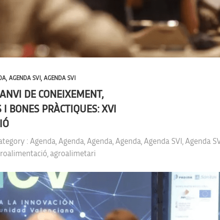
,
,
DA
AGENDA SVI
AGENDA SVI
RCANVI DE CONEIXEMENT,
 I BONES PRÀCTIQUES: XVI
IÓ
ategory :
Agenda
,
Agenda
,
Agenda
,
Agenda
,
Agenda SVI
,
Agenda SV
roalimentació
,
agroalimetari