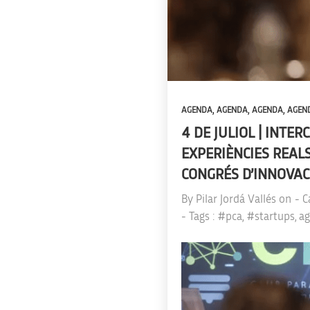
,
,
,
AGENDA
AGENDA
AGENDA
AGEN
4 DE JULIOL | INTE
EXPERIÈNCIES REALS
CONGRÉS D’INNOVAC
By
Pilar Jordá Vallés
on
- C
- Tags :
#pca
,
#startups
,
ag