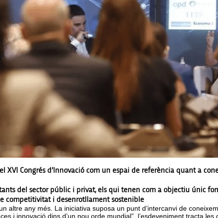
 el XVI Congrés d’Innovació com un espai de referència quant a cone
ants del sector públic i privat, els qui tenen com a objectiu únic fo
e competitivitat i desenrotllament sostenible
un altre any més. La iniciativa suposa un punt d’intercanvi de coneixem
ces i innovació dins d’un nou orde mundial”, l’esdeveniment tracta les o