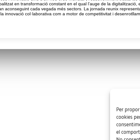
alitzat en transformació constant en el qual l’auge de la digitalització, e
 estan aconseguint cada vegada més sectors. La jornada reunix representan
 la innovació col·laborativa com a motor de competitivitat i desenrotllam
s
Enllaços d’interès
va.es
Per proporc
ent, s/n. Edifici B. 03003 · Alacant
cookies pe
54 59 30
consentime
el comport
Més organismes de suport a la
No consent
innovació