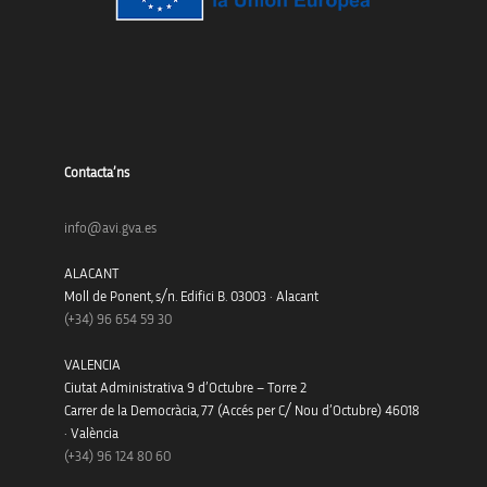
Contacta’ns
info@avi.gva.es
ALACANT
Moll de Ponent, s/n. Edifici B. 03003 · Alacant
(+34)
96 654 59 30
VALENCIA
Ciutat Administrativa 9 d’Octubre – Torre 2
Carrer de la Democràcia, 77 (Accés per C/ Nou d’Octubre) 46018
· València
(+34) 96 124 80 60