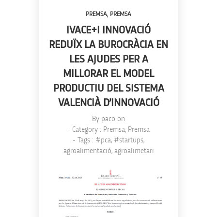
,
PREMSA
PREMSA
IVACE+I INNOVACIÓ
REDUÏX LA BUROCRÀCIA EN
LES AJUDES PER A
MILLORAR EL MODEL
PRODUCTIU DEL SISTEMA
VALENCIÀ D’INNOVACIÓ
By
paco
on
- Category :
Premsa
,
Premsa
- Tags :
#pca
,
#startups
,
agroalimentació
,
agroalimetari