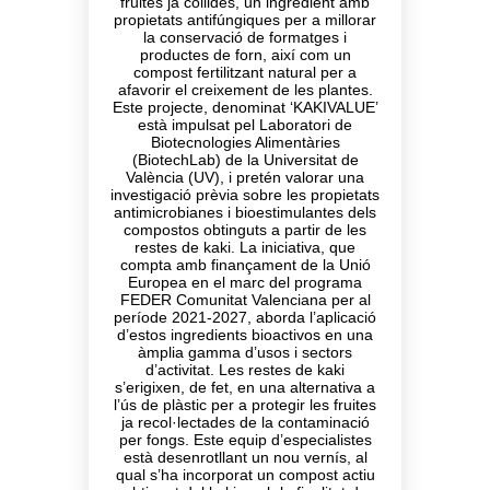
fruites ja collides, un ingredient amb
propietats antifúngiques per a millorar
la conservació de formatges i
productes de forn, així com un
compost fertilitzant natural per a
afavorir el creixement de les plantes.
Este projecte, denominat ‘KAKIVALUE’
està impulsat pel Laboratori de
Biotecnologies Alimentàries
(BiotechLab) de la Universitat de
València (UV), i pretén valorar una
investigació prèvia sobre les propietats
antimicrobianes i bioestimulantes dels
compostos obtinguts a partir de les
restes de kaki. La iniciativa, que
compta amb finançament de la Unió
Europea en el marc del programa
FEDER Comunitat Valenciana per al
període 2021-2027, aborda l’aplicació
d’estos ingredients bioactivos en una
àmplia gamma d’usos i sectors
d’activitat. Les restes de kaki
s’erigixen, de fet, en una alternativa a
l’ús de plàstic per a protegir les fruites
ja recol·lectades de la contaminació
per fongs. Este equip d’especialistes
està desenrotllant un nou vernís, al
qual s’ha incorporat un compost actiu