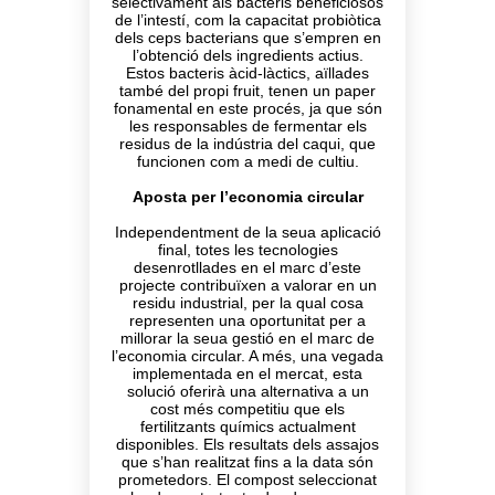
selectivament als bacteris beneficiosos
de l’intestí, com la capacitat probiòtica
dels ceps bacterians que s’empren en
l’obtenció dels ingredients actius.
Estos bacteris àcid-làctics, aïllades
també del propi fruit, tenen un paper
fonamental en este procés, ja que són
les responsables de fermentar els
residus de la indústria del caqui, que
funcionen com a medi de cultiu.
Aposta per l’economia circular
Independentment de la seua aplicació
final, totes les tecnologies
desenrotllades en el marc d’este
projecte contribuïxen a valorar en un
residu industrial, per la qual cosa
representen una oportunitat per a
millorar la seua gestió en el marc de
l’economia circular. A més, una vegada
implementada en el mercat, esta
solució oferirà una alternativa a un
cost més competitiu que els
fertilitzants químics actualment
disponibles. Els resultats dels assajos
que s’han realitzat fins a la data són
prometedors. El compost seleccionat