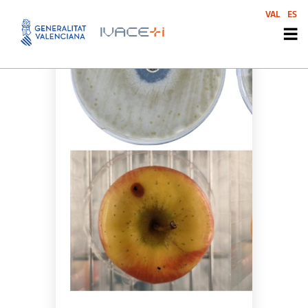
VAL
ES