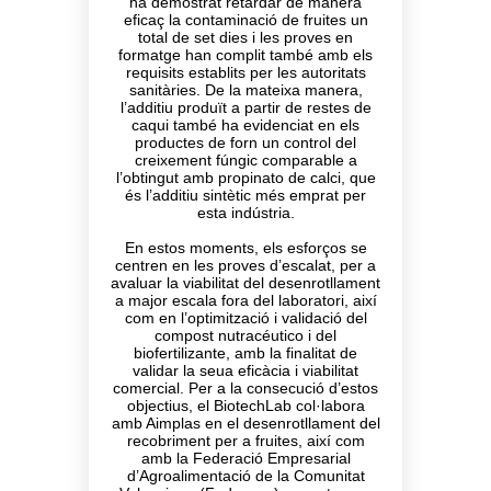
ha demostrat retardar de manera
eficaç la contaminació de fruites un
total de set dies i les proves en
formatge han complit també amb els
requisits establits per les autoritats
sanitàries. De la mateixa manera,
l’additiu produït a partir de restes de
caqui també ha evidenciat en els
productes de forn un control del
creixement fúngic comparable a
l’obtingut amb propinato de calci, que
és l’additiu sintètic més emprat per
esta indústria.
En estos moments, els esforços se
centren en les proves d’escalat, per a
avaluar la viabilitat del desenrotllament
a major escala fora del laboratori, així
com en l’optimització i validació del
compost nutracéutico i del
biofertilizante, amb la finalitat de
validar la seua eficàcia i viabilitat
comercial. Per a la consecució d’estos
objectius, el BiotechLab col·labora
amb Aimplas en el desenrotllament del
recobriment per a fruites, així com
amb la Federació Empresarial
d’Agroalimentació de la Comunitat