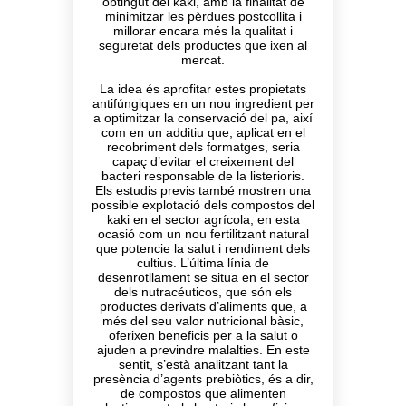
obtingut del kaki, amb la finalitat de
minimitzar les pèrdues postcollita i
millorar encara més la qualitat i
seguretat dels productes que ixen al
mercat.
La idea és aprofitar estes propietats
antifúngiques en un nou ingredient per
a optimitzar la conservació del pa, així
com en un additiu que, aplicat en el
recobriment dels formatges, seria
capaç d’evitar el creixement del
bacteri responsable de la listerioris.
Els estudis previs també mostren una
possible explotació dels compostos del
kaki en el sector agrícola, en esta
ocasió com un nou fertilitzant natural
que potencie la salut i rendiment dels
cultius. L’última línia de
desenrotllament se situa en el sector
dels nutracéuticos, que són els
productes derivats d’aliments que, a
més del seu valor nutricional bàsic,
oferixen beneficis per a la salut o
ajuden a previndre malalties. En este
sentit, s’està analitzant tant la
presència d’agents prebiòtics, és a dir,
de compostos que alimenten