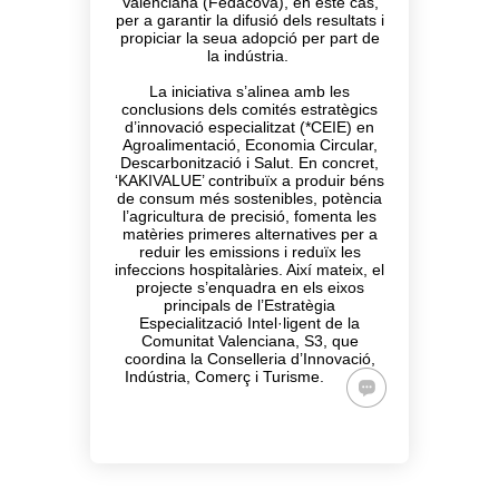
Valenciana (Fedacova), en este cas,
per a garantir la difusió dels resultats i
propiciar la seua adopció per part de
la indústria.
La iniciativa s’alinea amb les
conclusions dels comités estratègics
d’innovació especialitzat (*CEIE) en
Agroalimentació, Economia Circular,
Descarbonització i Salut. En concret,
‘KAKIVALUE’ contribuïx a produir béns
de consum més sostenibles, potència
l’agricultura de precisió, fomenta les
matèries primeres alternatives per a
reduir les emissions i reduïx les
infeccions hospitalàries. Així mateix, el
projecte s’enquadra en els eixos
principals de l’Estratègia
Especialització Intel·ligent de la
Comunitat Valenciana, S3, que
coordina la Conselleria d’Innovació,
Indústria, Comerç i Turisme.