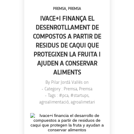
,
PREMSA
PREMSA
IVACE+I FINANÇA EL
DESENROTLLAMENT DE
COMPOSTOS A PARTIR DE
RESIDUS DE CAQUI QUE
PROTEGIXEN LA FRUITA I
AJUDEN A CONSERVAR
ALIMENTS
By
Pilar Jordá Vallés
on
- Category :
Premsa
,
Premsa
- Tags :
#pca
,
#startups
,
agroalimentació
,
agroalimetari