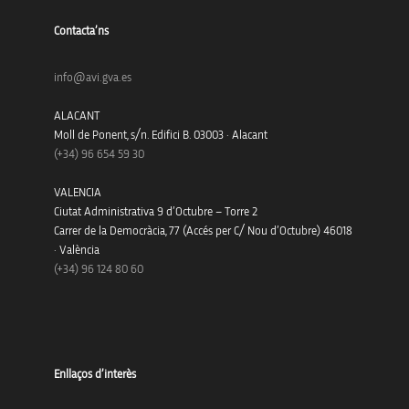
Contacta’ns
info@avi.gva.es
ALACANT
Moll de Ponent, s/n. Edifici B. 03003 · Alacant
(+34)
96 654 59 30
VALENCIA
Ciutat Administrativa 9 d’Octubre – Torre 2
Carrer de la Democràcia, 77 (Accés per C/ Nou d’Octubre) 46018
· València
(+34) 96 124 80 60
Enllaços d’interès