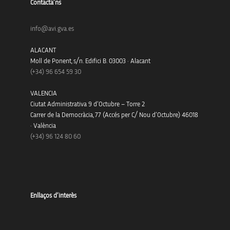
Contacta’ns
info@avi.gva.es
ALACANT
Moll de Ponent, s/n. Edifici B. 03003 · Alacant
(+34)
96 654 59 30
VALENCIA
Ciutat Administrativa 9 d’Octubre – Torre 2
Carrer de la Democràcia, 77 (Accés per C/ Nou d’Octubre) 46018
· València
(+34) 96 124 80 60
Enllaços d’interès