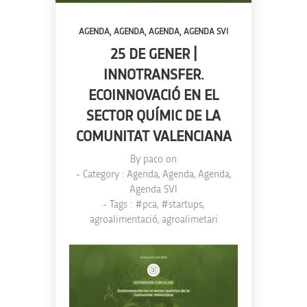
,
,
,
AGENDA
AGENDA
AGENDA
AGENDA SVI
25 DE GENER |
INNOTRANSFER.
ECOINNOVACIÓ EN EL
SECTOR QUÍMIC DE LA
COMUNITAT VALENCIANA
By
paco
on
- Category :
Agenda
,
Agenda
,
Agenda
,
Agenda SVI
- Tags :
#pca
,
#startups
,
agroalimentació
,
agroalimetari