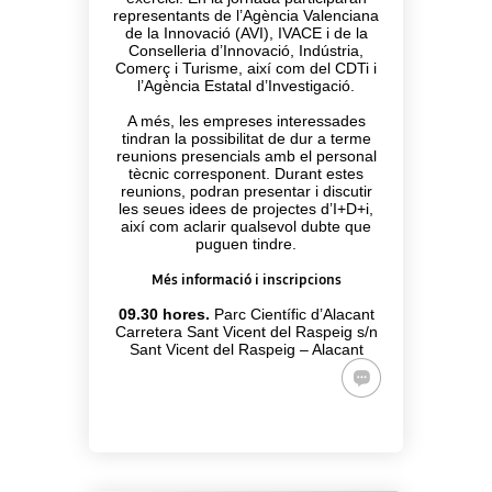
representants de l’Agència Valenciana
de la Innovació (AVI), IVACE i de la
Conselleria d’Innovació, Indústria,
Comerç i Turisme, així com del CDTi i
l’Agència Estatal d’Investigació.
A més, les empreses interessades
tindran la possibilitat de dur a terme
reunions presencials amb el personal
tècnic corresponent. Durant estes
reunions, podran presentar i discutir
les seues idees de projectes d’I+D+i,
així com aclarir qualsevol dubte que
puguen tindre.
Més informació i inscripcions
09.30 hores.
Parc Científic d’Alacant
Carretera Sant Vicent del Raspeig s/n
Sant Vicent del Raspeig – Alacant