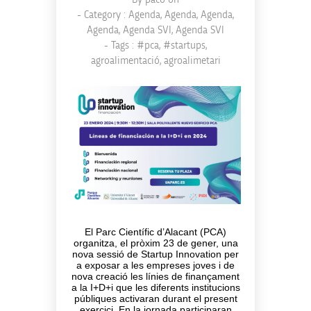
- Category :
Agenda
,
Agenda
,
Agenda
,
Agenda
,
Agenda SVI
,
Agenda SVI
- Tags :
#pca
,
#startups
,
agroalimentació
,
agroalimetari
El Parc Científic d’Alacant (PCA)
organitza, el pròxim 23 de gener, una
nova sessió de Startup Innovation per
a exposar a les empreses joves i de
nova creació les línies de finançament
a la I+D+i que les diferents institucions
públiques activaran durant el present
exercici. En la jornada participaran