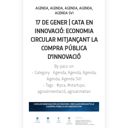
,
,
,
,
AGENDA
AGENDA
AGENDA
AGENDA
AGENDA SVI
17 DE GENER | CATA EN
INNOVACIÓ: ECONOMIA
CIRCULAR MITJANÇANT LA
COMPRA PÚBLICA
D’INNOVACIÓ
By
paco
on
- Category :
Agenda
,
Agenda
,
Agenda
,
Agenda
,
Agenda SVI
- Tags :
#pca
,
#startups
,
agroalimentació
,
agroalimetari