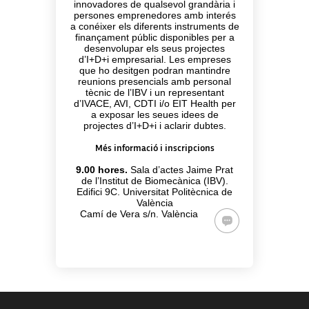
innovadores de qualsevol grandària i
persones emprenedores amb interés
a conéixer els diferents instruments de
finançament públic disponibles per a
desenvolupar els seus projectes
d’I+D+i empresarial. Les empreses
que ho desitgen podran mantindre
reunions presencials amb personal
tècnic de l’IBV i un representant
d’IVACE, AVI, CDTI i/o EIT Health per
a exposar les seues idees de
projectes d’I+D+i i aclarir dubtes.
Més informació i inscripcions
9.00 hores.
Sala d’actes Jaime Prat
de l’Institut de Biomecànica (IBV).
Edifici 9C. Universitat Politècnica de
València
Camí de Vera s/n. València