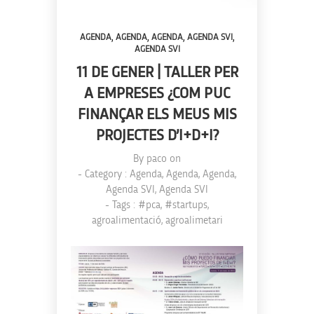
,
,
,
,
AGENDA
AGENDA
AGENDA
AGENDA SVI
AGENDA SVI
11 DE GENER | TALLER PER
A EMPRESES ¿COM PUC
FINANÇAR ELS MEUS MIS
PROJECTES D’I+D+I?
By
paco
on
- Category :
Agenda
,
Agenda
,
Agenda
,
Agenda SVI
,
Agenda SVI
- Tags :
#pca
,
#startups
,
agroalimentació
,
agroalimetari