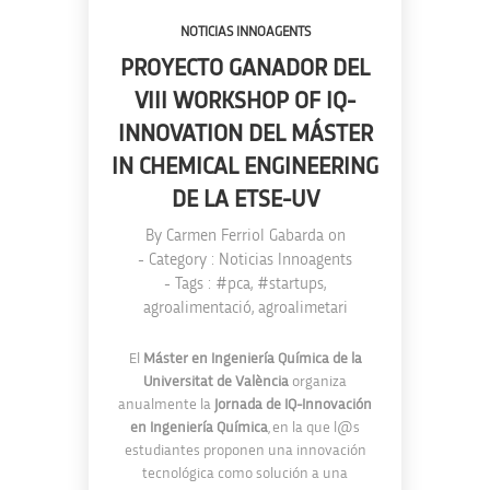
NOTICIAS INNOAGENTS
PROYECTO GANADOR DEL
VIII WORKSHOP OF IQ-
INNOVATION DEL MÁSTER
IN CHEMICAL ENGINEERING
DE LA ETSE-UV
By
Carmen Ferriol Gabarda
on
- Category :
Noticias Innoagents
- Tags :
#pca
,
#startups
,
agroalimentació
,
agroalimetari
El
Máster en Ingeniería Química de la
Universitat de València
organiza
anualmente la
Jornada de IQ-Innovación
en Ingeniería Química
, en la que l@s
estudiantes proponen una innovación
tecnológica como solución a una