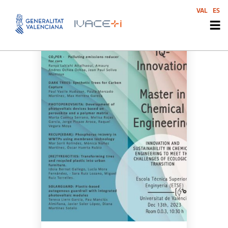
VAL
ES