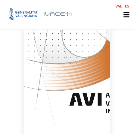
VAL
ES