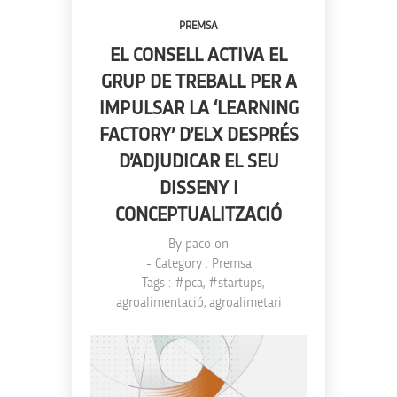
PREMSA
EL CONSELL ACTIVA EL
GRUP DE TREBALL PER A
IMPULSAR LA ‘LEARNING
FACTORY’ D’ELX DESPRÉS
D’ADJUDICAR EL SEU
DISSENY I
CONCEPTUALITZACIÓ
By
paco
on
- Category :
Premsa
- Tags :
#pca
,
#startups
,
agroalimentació
,
agroalimetari