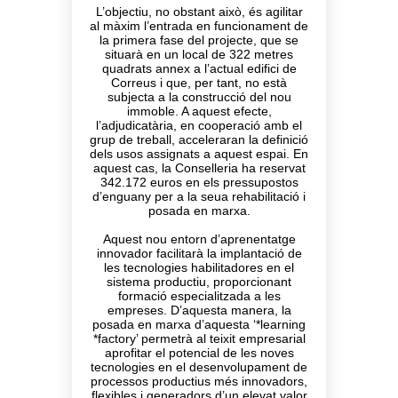
L’objectiu, no obstant això, és agilitar
al màxim l’entrada en funcionament de
la primera fase del projecte, que se
situarà en un local de 322 metres
quadrats annex a l’actual edifici de
Correus i que, per tant, no està
subjecta a la construcció del nou
immoble. A aquest efecte,
l’adjudicatària, en cooperació amb el
grup de treball, acceleraran la definició
dels usos assignats a aquest espai. En
aquest cas, la Conselleria ha reservat
342.172 euros en els pressupostos
d’enguany per a la seua rehabilitació i
posada en marxa.
Aquest nou entorn d’aprenentatge
innovador facilitarà la implantació de
les tecnologies habilitadores en el
sistema productiu, proporcionant
formació especialitzada a les
empreses. D’aquesta manera, la
posada en marxa d’aquesta ‘*learning
*factory’ permetrà al teixit empresarial
aprofitar el potencial de les noves
tecnologies en el desenvolupament de
processos productius més innovadors,
flexibles i generadors d’un elevat valor