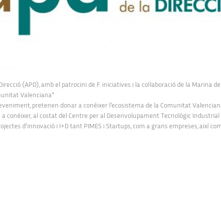
Direcció (APD), amb el patrocini de F. iniciatives i la col·laboració de la Marina d
munitat Valenciana”
deveniment, pretenen donar a conéixer l’ecosistema de la Comunitat Valenciana
n a conéixer, al costat del Centre per al Desenvolupament Tecnològic Industrial
ojectes d’innovació i I+D tant PIMES i Startups, com a grans empreses, així com