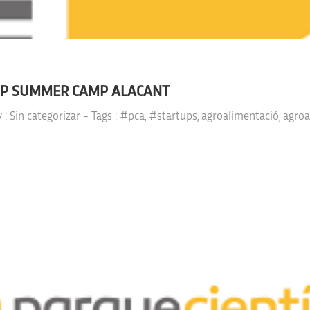
-UP SUMMER CAMP ALACANT
y :
Sin categorizar
- Tags :
#pca
,
#startups
,
agroalimentació
,
agroa