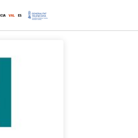
CIA
VAL
ES
.