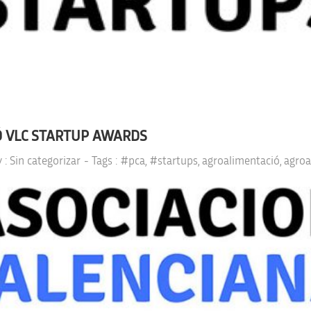
CIÓ VLC STARTUP AWARDS
y :
Sin categorizar
- Tags :
#pca
,
#startups
,
agroalimentació
,
agroa