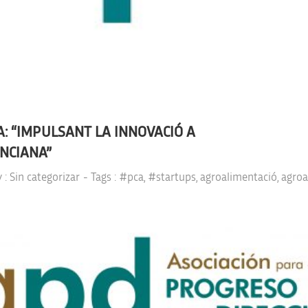
A: “IMPULSANT LA INNOVACIÓ A
NCIANA”
y :
Sin categorizar
- Tags :
#pca
,
#startups
,
agroalimentació
,
agroa