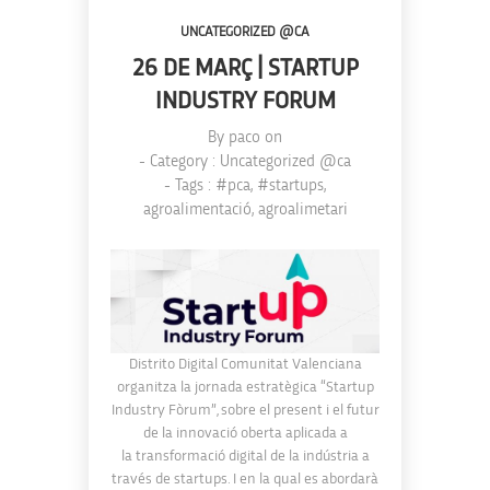
UNCATEGORIZED @CA
26 DE MARÇ | STARTUP
INDUSTRY FORUM
By
paco
on
- Category :
Uncategorized @ca
- Tags :
#pca
,
#startups
,
agroalimentació
,
agroalimetari
Distrito Digital Comunitat Valenciana
organitza la jornada estratègica “Startup
Industry Fòrum”, sobre el present i el futur
de la innovació oberta aplicada a
la transformació digital de la indústria a
través de startups. I en la qual es abordarà