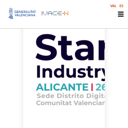
VAL
ES