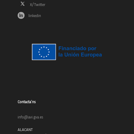
linkedin
Contacta’ns
info@avi.gva.es
ALACANT