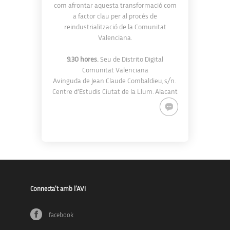
com afrontar aquesta transformació com
a factor clau per al procés de
reindustrialització de la Comunitat
Valenciana.
9.30 hores.
Seu de Distrito Digital
Comunitat Valenciana
Avinguda de Jean Claude Combaldieu, s/n.
Centre d’Estudis Ciutat de la Llum. Alacant
Connecta’t amb l’AVI
facebook