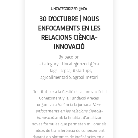
UNCATEGORIZED @CA
30 D’OCTUBRE | NOUS
ENFOCAMENTS EN LES
RELACIONS CIÈNCIA-
INNOVACIÓ
By
paco
on
- Category :
Uncategorized @ca
- Tags :
#pca
,
#startups
,
agroalimentació
,
agroalimetari
L’Institut per a la Gestió de la Innovació i el
Coneiximent y la Fundació Areces
organitza a València la jornada
Nous
enfocaments en les relacions Ciència-
Innovació
, amb la finalitat d’analitzar
noves fórmules que permeten millorar els
índexs de transferència de coneixement
davant els síntomes de ineficències en el