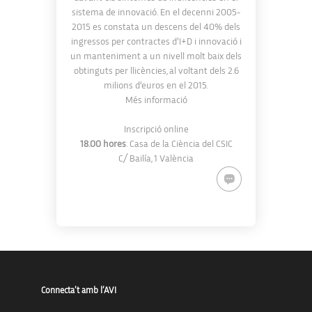
sistema de innovació. En el decenni 2005-
2015 es constata un descens del 40% dels
ingressos per contractes d’I+D i innovació i
un manteniment a un nivell molt baix dels
obtinguts per llicències, al voltant dels 2.6
milions d’euros en el 2015.
Més informació
Inscripció online
18.00 hores
. Casa de la Ciència del CSIC
C/ Bailía, 1 València
Connecta’t amb l’AVI