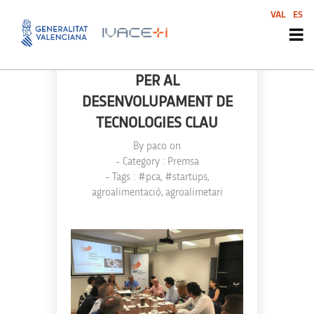
VAL
ES
EXPERTS DEL SISTEMA
VALENCIÀ D’INNOVACIÓ
DETECTEN NOUS NÍNXOLS
PER AL
DESENVOLUPAMENT DE
TECNOLOGIES CLAU
By
paco
on
- Category :
Premsa
- Tags :
#pca
,
#startups
,
agroalimentació
,
agroalimetari