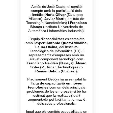
A més de José Duato, el comité
compte amb la participació dels
científics
Nuria Oliver
(Data-pop
Alliance),
Javier Martí
(Instituto de
Tecnología Nanofotónica) i
Francisco
Blanes
(Instituto Universitario de
Automática i Informática Industrial).
L’equip d’especialistes es completa
amb l’expert
Antonio Querol Villalba
;
Laura Olcina
, del Instituto
Tecnológico de Informática (ITI); i
representants d’empreses amb un
elevat component tecnològic com
Francisco Gavilán
(Nunsys);
Álvaro
Soler
(Multiscan Technologies) o
Ramón Debón
(Colorker).
Precisament Debón ha assenyalat la
falta de capacitació en noves
tecnologies
com un dels principals
problemes de les empreses, si bé ha
estimat que la realitat virtual i
augmentada pot facilitar la formació
dels seus professionals.
Igual que els comités especialitzats en