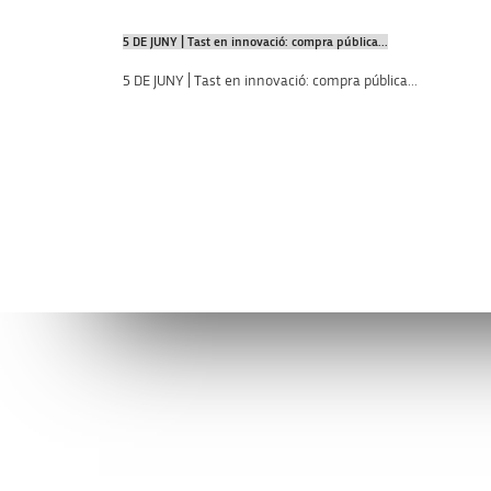
5 DE JUNY | Tast en innovació: compra pública...
5 DE JUNY | Tast en innovació: compra pública...
Connecta’t amb l’AVI
Contacta’n
facebook
info@avi.g