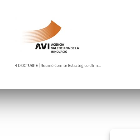
4 D'OCTUBRE | Reunió Comité Estratègico d'Inn...
s
Enllaços d’interès
va.es