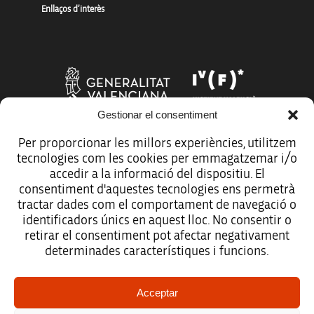
Enllaços d’interès
Gestionar el consentiment
Per proporcionar les millors experiències, utilitzem
tecnologies com les cookies per emmagatzemar i/o
Més organismes de suport a la innovació
accedir a la informació del dispositiu. El
consentiment d'aquestes tecnologies ens permetrà
tractar dades com el comportament de navegació o
identificadors únics en aquest lloc. No consentir o
retirar el consentiment pot afectar negativament
Avís legal
determinades característiques i funcions.
Política de protecció de dades
Acceptar
Registre d’activitats de tractament