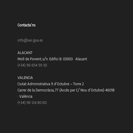
Contacta’ns
info@avi.gva.es
ALACANT
Moll de Ponent, s/n. Edifici B. 03003 · Alacant
(+34)
96 654 59 30
VALENCIA
Ciutat Administrativa 9 d’Octubre – Torre 2
Carrer de la Democràcia, 77 (Accés per C/ Nou d’Octubre) 46018
· València
(+34) 96 124 80 60