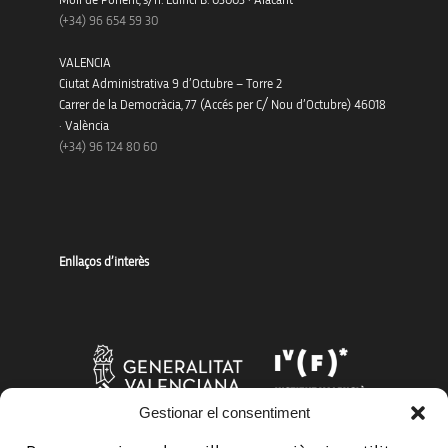
Moll de Ponent, s/n. Edifici B. 03003 · Alacant
(+34)
96 654 59 30
VALENCIA
Ciutat Administrativa 9 d’Octubre – Torre 2
Carrer de la Democràcia, 77 (Accés per C/ Nou d’Octubre) 46018
· València
(+34) 96 124 80 60
Enllaços d’interès
Gestionar el consentiment