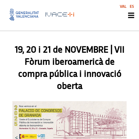
VAL
ES
AGENDA
,
AGENDA
,
AGENDA
,
AGENDA
,
AGENDA SVI
,
AGENDA SVI
,
AGENDA SVI
,
AGENDA SVI
19, 20 i 21 de NOVEMBRE | VII
Fòrum iberoamericà de
compra pública i innovació
oberta