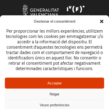
Gestionar el consentiment
Per proporcionar les millors experiències, utilitzem
tecnologies com les cookies per emmagatzemar i/o
Més organismes de suport a la innovació
accedir a la informació del dispositiu. El
consentiment d'aquestes tecnologies ens permetrà
tractar dades com el comportament de navegació o
identificadors únics en aquest lloc. No consentir o
retirar el consentiment pot afectar negativament
Avís legal
determinades característiques i funcions.
Política de protecció de dades
Acceptar
Registre d’activitats de tractament
Negar
Accessibilitat
Veure preferències
Mapa web