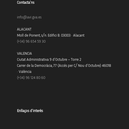
Contacta’ns
info@avi.gva.es
ALACANT
Moll de Ponent, s/n. Edifici B. 03003 · Alacant
(+34)
96 654 59 30
VALENCIA
Ciutat Administrativa 9 d’Octubre – Torre 2
Carrer de la Democràcia, 77 (Accés per C/ Nou d’Octubre) 46018
· València
(+34) 96 124 80 60
Enllaços d’interès