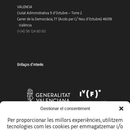
VALENCIA
Ciutat Administrativa 9 d’Octubre – Torre 2
Carrer de la Democràcia, 77 (Accés per C/ Nou d’Octubre) 46018
· València
(+34) 96 124 80 60
Enllaços d’interès
Gestionar el consentiment
Per proporcionar les millors experiències, utilitzem
tecnologies com les cookies per emmagatzemar i/o
Més organismes de suport a la innovació