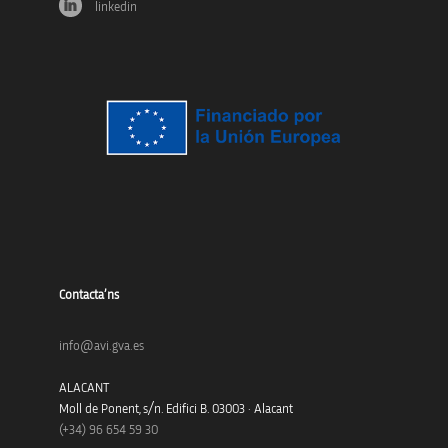
linkedin
Contacta’ns
info@avi.gva.es
ALACANT
Moll de Ponent, s/n. Edifici B. 03003 · Alacant
(+34)
96 654 59 30